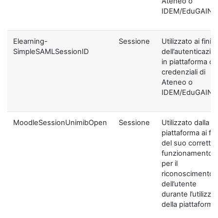
Ateneo o
IDEM/EduGAIN
Elearning-
Sessione
Utilizzato ai fini
SimpleSAMLSessionID
dell’autenticazio
in piattaforma c
credenziali di
Ateneo o
IDEM/EduGAIN
MoodleSessionUnimibOpen
Sessione
Utilizzato dalla
piattaforma ai fin
del suo corretto
funzionamento 
per il
riconoscimento
dell’utente
durante l’utilizzo
della piattaforma