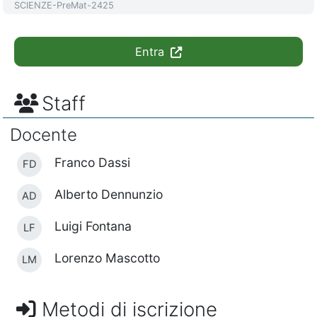
Codice identificativo del corso
SCIENZE-PreMat-2425
Entra
Staff
Docente
Franco Dassi
FD
Alberto Dennunzio
AD
Luigi Fontana
LF
Lorenzo Mascotto
LM
Metodi di iscrizione