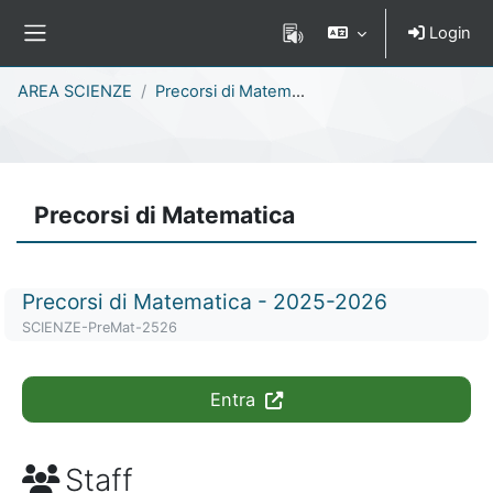
Vai al contenuto principale
Login
Pannello laterale
Percorso della pagina
AREA SCIENZE
Precorsi di Matematica
Precorsi di Matematica
Titolo del corso
Precorsi di Matematica - 2025-2026
Codice identificativo del corso
SCIENZE-PreMat-2526
Entra
Staff