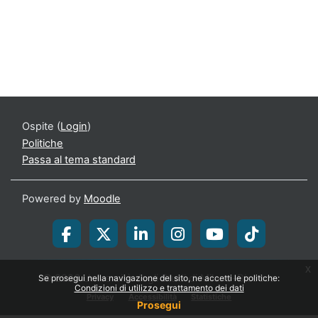
Ospite (
Login
)
Politiche
Passa al tema standard
Powered by
Moodle
x
© 2026 Università degli Studi di Milano-Bicocca
Se prosegui nella navigazione del sito, ne accetti le politiche:
Condizioni di utilizzo e trattamento dei dati
Privacy
Accessibilità
Statistiche
Prosegui