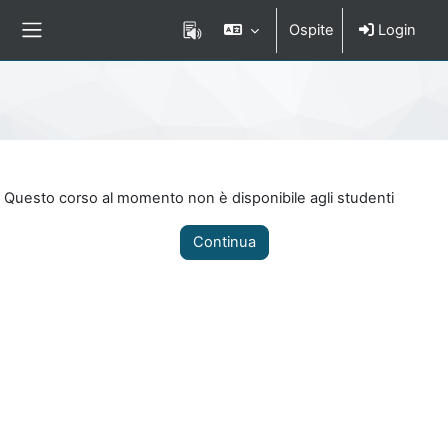
Vai al contenuto principale
Ospite
Login
Pannello laterale
Percorso della pagina
Questo corso al momento non è disponibile agli studenti
Continua