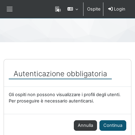
Vai al contenuto principale
Ospite
Login
Pannello laterale
Percorso della pagina
Autenticazione obbligatoria
Gli ospiti non possono visualizzare i profili degli utenti.
Per proseguire è necessario autenticarsi.
Annulla
Continua