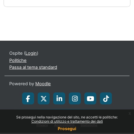
Ospite (
Login
)
Politiche
Passa al tema standard
Powered by
Moodle
x
© 2026 Università degli Studi di Milano-Bicocca
Se prosegui nella navigazione del sito, ne accetti le politiche:
Condizioni di utilizzo e trattamento dei dati
Privacy
Accessibilità
Statistiche
Prosegui