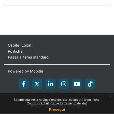
Ospite (
Login
)
Politiche
Passa al tema standard
Powered by
Moodle
x
© 2026 Università degli Studi di Milano-Bicocca
Se prosegui nella navigazione del sito, ne accetti le politiche:
Condizioni di utilizzo e trattamento dei dati
Privacy
Accessibilità
Statistiche
Prosegui