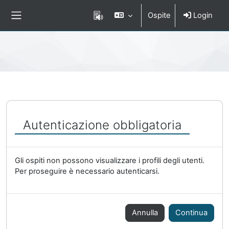
Vai al contenuto principale
Ospite
Login
Pannello laterale
Percorso della pagina
Autenticazione obbligatoria
Gli ospiti non possono visualizzare i profili degli utenti.
Per proseguire è necessario autenticarsi.
Annulla
Continua